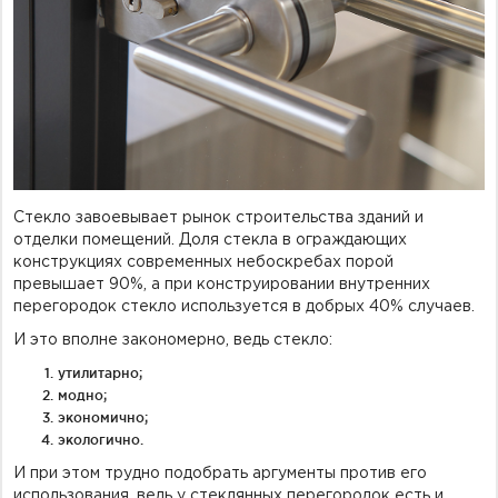
Фурнитура для душевых ограждений (распашная серия)
Двери межкомнатные цельностеклянные
Стекло завоевывает рынок строительства зданий и
отделки помещений. Доля стекла в ограждающих
конструкциях современных небоскребах порой
превышает 90%, а при конструировании внутренних
перегородок стекло используется в добрых 40% случаев.
И это вполне закономерно, ведь стекло:
утилитарно;
модно;
экономично;
экологично.
И при этом трудно подобрать аргументы против его
использования, ведь у стеклянных перегородок есть и