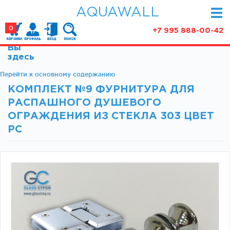
AQUAWALL
0
+7 995 888-00-42
Вы
КАТАЛОГ
здесь
Фурнитура для раздвижных дверей (закрытые
Перейти к основному содержанию
АКЦИИ
механизмы)
КОМПЛЕКТ №9 ФУРНИТУРА ДЛЯ
ПАРТНЕРСТВО
Фурнитура для раздвижных дверей (открытые
РАСПАШНОГО ДУШЕВОГО
механизмы)
СТАТЬИ
ОГРАЖДЕНИЯ ИЗ СТЕКЛА 303 ЦВЕТ
Фурнитура для маятниковых дверей
PC
О КОМПАНИИ
Ручки, кнобы
Доводчики
КОНТАКТЫ
Замки и ответки
Зажимные профили
Фурнитура для межкомнатных дверей
Фурнитура для душевых ограждений (раздвижная
серия)