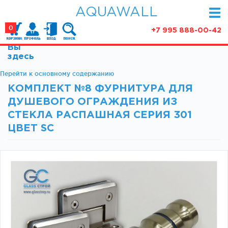
AQUAWALL
0
+7 995 888-00-42
Вы
КАТАЛОГ
здесь
Фурнитура для раздвижных дверей (закрытые
Перейти к основному содержанию
АКЦИИ
механизмы)
КОМПЛЕКТ №8 ФУРНИТУРА ДЛЯ
ПАРТНЕРСТВО
Фурнитура для раздвижных дверей (открытые
ДУШЕВОГО ОГРАЖДЕНИЯ ИЗ
механизмы)
СТАТЬИ
СТЕКЛА РАСПАШНАЯ СЕРИЯ 301
Фурнитура для маятниковых дверей
ЦВЕТ SC
О КОМПАНИИ
Ручки, кнобы
Доводчики
КОНТАКТЫ
Замки и ответки
Зажимные профили
Фурнитура для межкомнатных дверей
Фурнитура для душевых ограждений (раздвижная
серия)