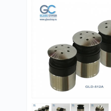
Зажимные
Фурнитура дл
профили
межкомнатны
дверей