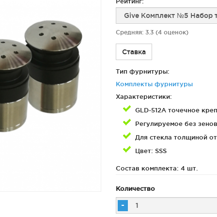
Рейтинг:
Средняя:
3.3
(
4
оценок)
я
Фурнитура для
Фурнитура для
х
душевых
душевых
Ставка
ограждений
ограждений
(раздвижная
(распашная серия)
Тип фурнитуры:
серия)
Комплекты фурнитуры
Характеристики:
GLD-512А точечное кре
Регулируемое без зено
Для стекла толщиной от
Цвет: SSS
Состав комплекта: 4 шт.
Количество
-