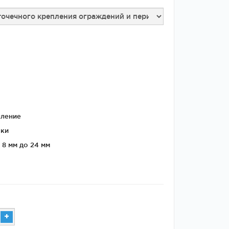
Двери
межкомнатные
цельностеклянные
пление
вки
 8 мм до 24 мм
+