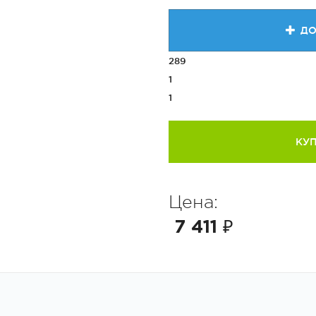
ДО
289
1
1
КУП
Цена:
7 411 ₽