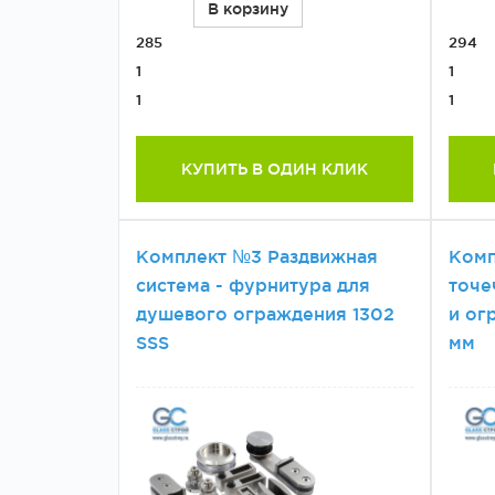
В корзину
285
294
1
1
1
1
КУПИТЬ В ОДИН КЛИК
Комплект №3 Раздвижная
Комп
система - фурнитура для
точе
душевого ограждения 1302
и ог
SSS
мм