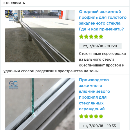
это сделать.
Опорный зажимной
профиль для толстого
закаленного стекла.
Где и как применять?
пт, 7/09/18 - 20:20
Стеклянные перегородки
из цельного стекла
обеспечивают простой и
удобный способ разделения пространства на зоны.
Производство
зажимного
алюминиевого
профиля для
стеклянных
ограждений
пт, 7/09/18 - 19:55