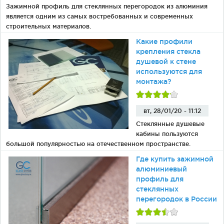
Фурнитура для душевых ограждений (распашная серия)
Зажимной профиль для стеклянных перегородок из алюминия
является одним из самых востребованных и современных
Двери межкомнатные цельностеклянные
строительных материалов.
Какие профили
крепления стекла
душевой к стене
используются для
монтажа?
вт, 28/01/20 - 11:12
Стеклянные душевые
кабины пользуются
большой популярностью на отечественном пространстве.
Где купить зажимной
алюминиевый
профиль для
стеклянных
перегородок в России