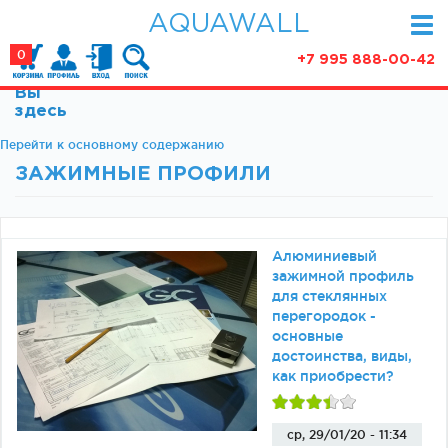
AQUAWALL
0
+7 995 888-00-42
Вы
КАТАЛОГ
здесь
Фурнитура для раздвижных дверей (закрытые
Перейти к основному содержанию
АКЦИИ
механизмы)
ЗАЖИМНЫЕ ПРОФИЛИ
ПАРТНЕРСТВО
Фурнитура для раздвижных дверей (открытые
механизмы)
СТАТЬИ
Фурнитура для маятниковых дверей
Алюминиевый
О КОМПАНИИ
Ручки, кнобы
зажимной профиль
Доводчики
для стеклянных
КОНТАКТЫ
перегородок -
Замки и ответки
основные
Зажимные профили
достоинства, виды,
как приобрести?
Фурнитура для межкомнатных дверей
Фурнитура для душевых ограждений (раздвижная
серия)
ср, 29/01/20 - 11:34