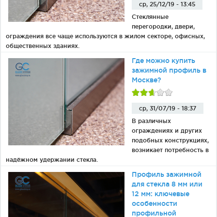
ср, 25/12/19 - 13:45
Стеклянные
перегородки, двери,
ограждения все чаще используются в жилом секторе, офисных,
общественных зданиях.
Где можно купить
зажимной профиль в
Москве?
ср, 31/07/19 - 18:37
В различных
ограждениях и других
подобных конструкциях,
возникает потребность в
надёжном удержании стекла.
Профиль зажимной
для стекла 8 мм или
12 мм: ключевые
особенности
профильной