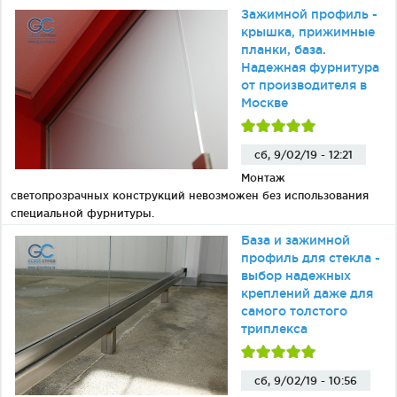
Зажимной профиль -
крышка, прижимные
планки, база.
Надежная фурнитура
от производителя в
Москве
сб, 9/02/19 - 12:21
Монтаж
светопрозрачных конструкций невозможен без использования
специальной фурнитуры.
База и зажимной
профиль для стекла -
выбор надежных
креплений даже для
самого толстого
триплекса
сб, 9/02/19 - 10:56