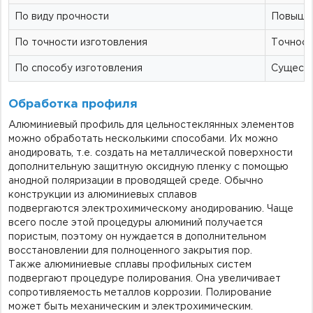
По виду
прочн
ости
Повышен
По точности изготовления
Точност
По способу изготовления
Существ
Обработка профиля
Алюминиевый профиль для цельностеклянных элементов
можно обработать несколькими способами. Их можно
анодировать, т.е. создать на металлической поверхности
дополнительную защитную
оксидную
пленку с помощью
анодной поляризации в проводящей среде. Обычно
конструкции из алюминиевых сплавов
подвергаются
электрохимическому анодированию. Чаще
всего после этой
процедуры
алюминий получается
пористым, поэтому он нуждается в
дополнительном
восстановлении для полноценного закрытия пор.
Также алюминиевые сплавы профильных систем
подвергают процедуре полирования. Она увеличивает
сопротивляемость металлов коррозии. Полирование
может быть механическим и электрохимическим.