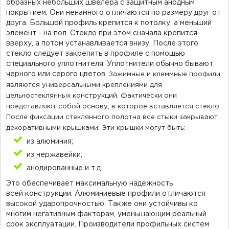
образных небольших
швелера
с защитным анодным
покрытием. Они ненамного отличаются по размеру друг от
друга. Большой профиль крепится к потолку, а меньший
элемент - на пол.
Стекло п
ри
этом сначала крепится
вверху, а потом
устанавливается внизу. После этого
стекло следует закрепить в профиле с помощью
специального уплотнителя.
Уплотнители
обычно бывают
черного или серого цветов.
Зажимные и клеммные профили
являются универсальными креплениями для
цельностеклянных конструкций. Фактически они
представляют собой основу, в которое вставляется стекло.
После фиксации стеклянного полотна все стыки закрывают
декоративными крышками. Эти крышки могут быть:
из алюминия;
из нержавейки;
анодированные и т.д.
Это обеспечивает максимальную надежность
всей
конструкции.
Алюминиевые профили отличаются
высокой
ударопрочностью
. Также они устойчивы ко
многим негативным факторам, уменьшающим реальный
срок эксплуатации. Производители профильных систем