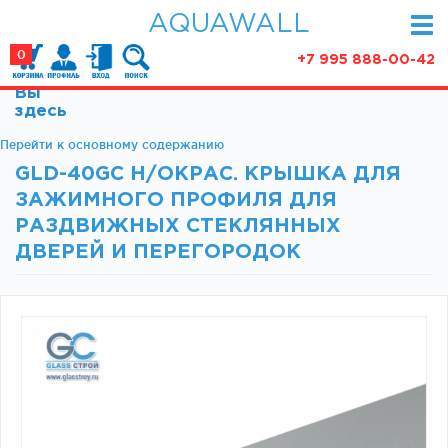
AQUAWALL
0
+7 995 888-00-42
Вы
КАТАЛОГ
здесь
Фурнитура для раздвижных дверей (закрытые
Перейти к основному содержанию
АКЦИИ
механизмы)
GLD-40GC Н/ОКРАС. КРЫШКА ДЛЯ
ПАРТНЕРСТВО
Фурнитура для раздвижных дверей (открытые
ЗАЖИМНОГО ПРОФИЛЯ ДЛЯ
механизмы)
СТАТЬИ
РАЗДВИЖНЫХ СТЕКЛЯННЫХ
Фурнитура для маятниковых дверей
ДВЕРЕЙ И ПЕРЕГОРОДОК
О КОМПАНИИ
Ручки, кнобы
Доводчики
КОНТАКТЫ
Замки и ответки
Зажимные профили
Фурнитура для межкомнатных дверей
Фурнитура для душевых ограждений (раздвижная
серия)