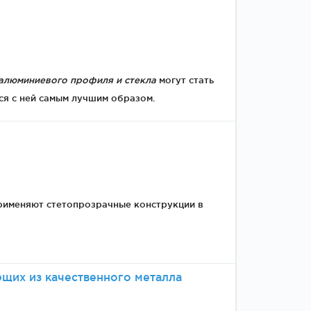
Двери
межкомнатные
цельностеклянные
алюминиевого профиля и стекла
могут стать
ся с ней самым лучшим образом.
применяют стетопрозрачные конструкции в
щих из качественного металла