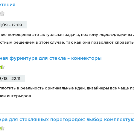
етения
я
Фурнитура для
Фурнитура для
0/19 - 12:09
х
душевых
душевых
ограждений
ограждений
ие помещения это актуальная задача, поэтому
перегородки из 
(раздвижная
(распашная серия)
стным решением в этом случае, так как они позволяют справить
серия)
ая фурнитура для стекла – коннекторы
3/18 - 22:11
лотить в реальность оригинальные идеи, дизайнеры все чаще 
ии интерьеров.
ра для стеклянных перегородок: выбор комплектую