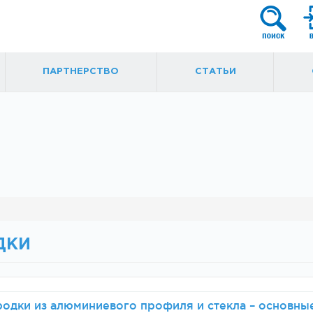
ПАРТНЕРСТВО
СТАТЬИ
я
Фурнитура для
Ручки, кнобы
маятниковых
ытые
дверей
ДКИ
одки из алюминиевого профиля и стекла – основные