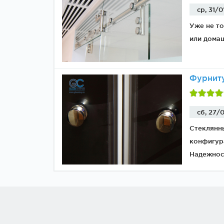
ср, 31/0
Уже не то
или дома
Фурниту
сб, 27/0
Стеклянн
конфигура
Надежност