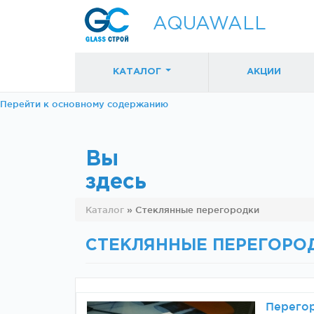
AQUAWALL
КАТАЛОГ
АКЦИИ
Перейти к основному содержанию
Вы
здесь
Фурнитура для
Фурнитура дл
Каталог
»
Стеклянные перегородки
раздвижных
раздвижных
дверей (закрытые
дверей (откр
механизмы)
механизмы)
СТЕКЛЯННЫЕ ПЕРЕГОРО
Перегор