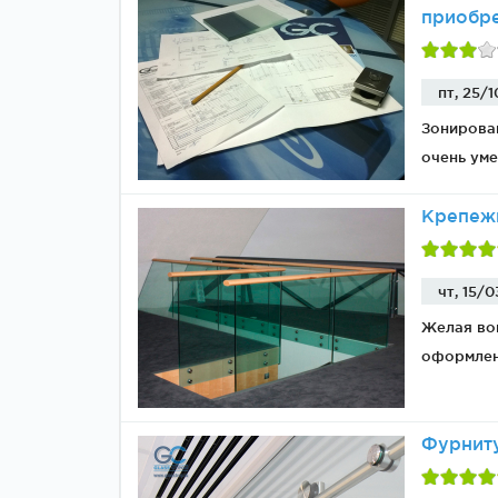
приобр
Зажимные
Фурнитура дл
пт, 25/1
профили
межкомнатны
дверей
Зонирован
очень уме
Крепежн
чт, 15/0
Желая воп
оформлен
Фурниту