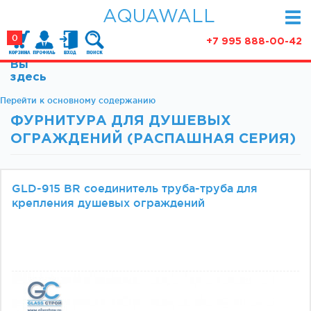
AQUAWALL
0
+7 995 888-00-42
Вы
КАТАЛОГ
здесь
Фурнитура для раздвижных дверей (закрытые
Перейти к основному содержанию
АКЦИИ
механизмы)
ФУРНИТУРА ДЛЯ ДУШЕВЫХ
ПАРТНЕРСТВО
Фурнитура для раздвижных дверей (открытые
ОГРАЖДЕНИЙ (РАСПАШНАЯ СЕРИЯ)
механизмы)
СТАТЬИ
Фурнитура для маятниковых дверей
О КОМПАНИИ
Ручки, кнобы
GLD-915 BR соединитель труба-труба для
крепления душевых ограждений
Доводчики
КОНТАКТЫ
Замки и ответки
Зажимные профили
Фурнитура для межкомнатных дверей
Фурнитура для душевых ограждений (раздвижная
серия)