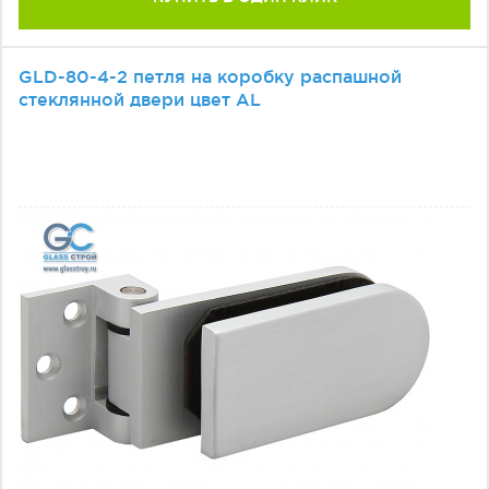
GLD-80-4-2 петля на коробку распашной
стеклянной двери цвет AL