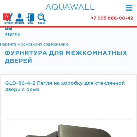
AQUAWALL
0
+7 995 888-00-42
Вы
КАТАЛОГ
здесь
Фурнитура для раздвижных дверей (закрытые
Перейти к основному содержанию
АКЦИИ
механизмы)
ФУРНИТУРА ДЛЯ МЕЖКОМНАТНЫХ
ПАРТНЕРСТВО
Фурнитура для раздвижных дверей (открытые
ДВЕРЕЙ
механизмы)
СТАТЬИ
Фурнитура для маятниковых дверей
О КОМПАНИИ
Ручки, кнобы
GLD-86-4-2 Петля на коробку для стеклянной
двери с осью
Доводчики
КОНТАКТЫ
Замки и ответки
Зажимные профили
Фурнитура для межкомнатных дверей
Фурнитура для душевых ограждений (раздвижная
серия)