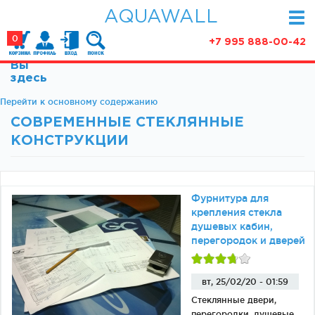
AQUAWALL
0
+7 995 888-00-42
Вы
КАТАЛОГ
здесь
Фурнитура для раздвижных дверей (закрытые
Перейти к основному содержанию
АКЦИИ
механизмы)
СОВРЕМЕННЫЕ СТЕКЛЯННЫЕ
ПАРТНЕРСТВО
Фурнитура для раздвижных дверей (открытые
КОНСТРУКЦИИ
механизмы)
СТАТЬИ
Фурнитура для маятниковых дверей
О КОМПАНИИ
Ручки, кнобы
Фурнитура для
Доводчики
КОНТАКТЫ
крепления стекла
Замки и ответки
душевых кабин,
перегородок и дверей
Зажимные профили
Фурнитура для межкомнатных дверей
вт, 25/02/20 - 01:59
Фурнитура для душевых ограждений (раздвижная
серия)
Стеклянные двери,
перегородки, душевые