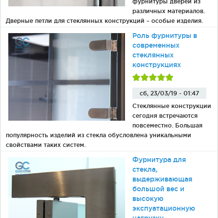
фурнитуры дверей из
различных материалов.
Дверные петли для стеклянных конструкций – особые изделия.
Роль фурнитуры в
современных
стеклянных
конструкциях
сб, 23/03/19 - 01:47
Стеклянные конструкции
сегодня встречаются
повсеместно. Большая
популярность изделий из стекла обусловлена уникальными
свойствами таких систем.
Фурнитура для
стекла,
выдерживающая
большой вес и
высокую
экспуатационную