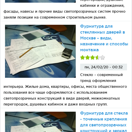
Фурнитура для душевых ограждений (распашная серия)
кабинки и ограждения,
Двери межкомнатные цельностеклянные
фасады, навесы и прочие виды светопрозрачных систем прочно
заняли позиции на современном строительном рынке.
Фурнитура для
стеклянных дверей в
Москве – виды,
назначение и способы
монтажа
пн, 24/02/20 - 00:32
Стекло – современный
тренд оформления
интерьера. Жилые дома, квартиры, офисы, места общественного
пользования все чаще оформляются с использованием
светопрозрачных конструкций в виде дверей, межкомнатных
перегородок, душевых кабинок и даже входных групп.
Фурнитура для стекла
- точечные крепления
для светопрозрачных
конструкций и зеркал