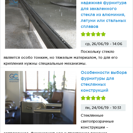
надежная фурнитура
для закаленного
стекла из алюминия,
латуни или стальных
сплавов
ср, 26/06/19 - 14:06
Поскольку стекло
является особо тонким, но тяжелым материалом, то для его
крепления нужны специальные механизмы.
Особенности выбора
фурнитуры для
стеклянных
конструкций
пн, 24/06/19 - 10:51
Стеклянные
светопрозрачные
конструкции –