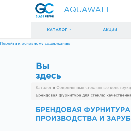
AQUAWALL
КАТАЛОГ
АКЦИИ
Перейти к основному содержанию
Вы
здесь
Фурнитура для
Фурнитура дл
Каталог
»
Современные стеклянные конструк
раздвижных
раздвижных
Брендовая фурнитура для стекла: качествен
дверей (закрытые
дверей (откр
механизмы)
механизмы)
БРЕНДОВАЯ ФУРНИТУРА
ПРОИЗВОДСТВА И ЗАР