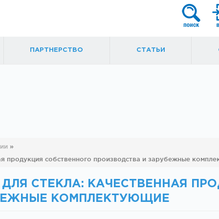
ПАРТНЕРСТВО
СТАТЬИ
я
Фурнитура для
Ручки, кнобы
ции
»
маятниковых
ная продукция собственного производства и зарубежные компл
ытые
дверей
 ДЛЯ СТЕКЛА: КАЧЕСТВЕННАЯ ПР
УБЕЖНЫЕ КОМПЛЕКТУЮЩИЕ