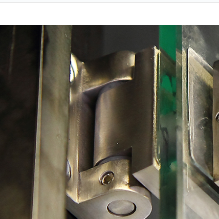
я
Фурнитура для
Фурнитура для
х
душевых
душевых
ограждений
ограждений
(раздвижная
(распашная серия)
серия)