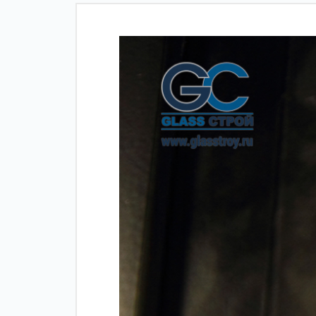
Зажимные
Фурнитура дл
профили
межкомнатны
дверей