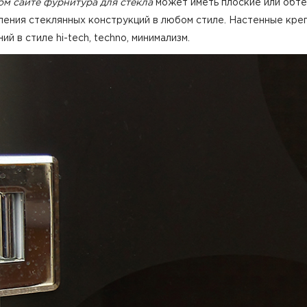
м сайте фурнитура для стекла
может иметь плоские или обт
ния стеклянных конструкций в любом стиле. Настенные креп
й в стиле hi-tech, techno, минимализм.