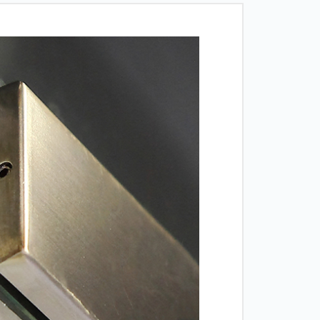
Двери
межкомнатные
цельностеклянные