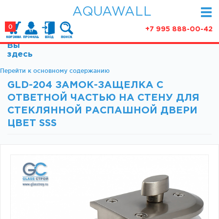
AQUAWALL
0
+7 995 888-00-42
Вы
КАТАЛОГ
здесь
Фурнитура для раздвижных дверей (закрытые
Перейти к основному содержанию
АКЦИИ
механизмы)
GLD-204 ЗАМОК-ЗАЩЕЛКА С
ПАРТНЕРСТВО
Фурнитура для раздвижных дверей (открытые
ОТВЕТНОЙ ЧАСТЬЮ НА СТЕНУ ДЛЯ
механизмы)
СТАТЬИ
СТЕКЛЯННОЙ РАСПАШНОЙ ДВЕРИ
Фурнитура для маятниковых дверей
ЦВЕТ SSS
О КОМПАНИИ
Ручки, кнобы
Доводчики
КОНТАКТЫ
Замки и ответки
Зажимные профили
Фурнитура для межкомнатных дверей
Фурнитура для душевых ограждений (раздвижная
серия)