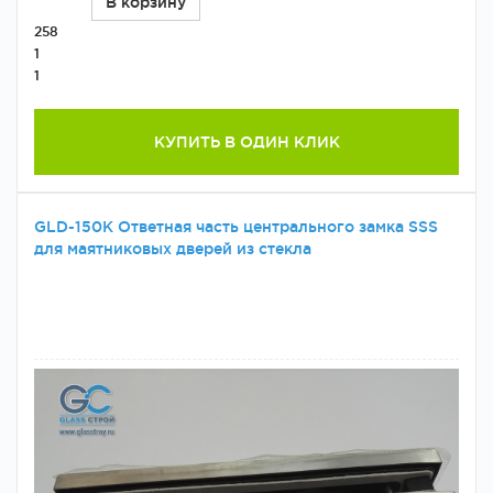
В корзину
258
1
1
КУПИТЬ В ОДИН КЛИК
GLD-150K Ответная часть центрального замка SSS
для маятниковых дверей из стекла