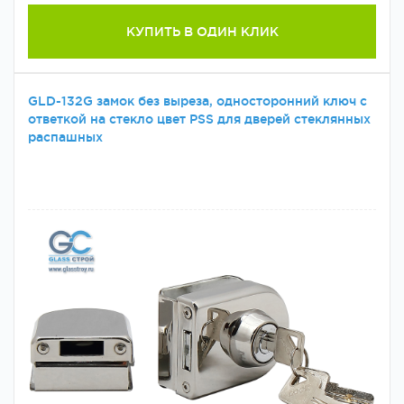
КУПИТЬ В ОДИН КЛИК
GLD-132G замок без выреза, односторонний ключ с
ответкой на стекло цвет РSS для дверей стеклянных
распашных