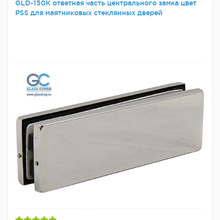
GLD-150K ответная часть центрального замка цвет
PSS для маятниковых стеклянных дверей