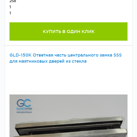
258
1
1
КУПИТЬ В ОДИН КЛИК
GLD-150K Ответная часть центрального замка SSS
для маятниковых дверей из стекла