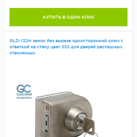
КУПИТЬ В ОДИН КЛИК
GLD-132H замок без выреза односторонний ключ с
ответкой на стену цвет SSS для дверей распашных
стеклянных