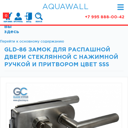
AQUAWALL
0
+7 995 888-00-42
Вы
КАТАЛОГ
здесь
Фурнитура для раздвижных дверей (закрытые
Перейти к основному содержанию
АКЦИИ
механизмы)
GLD-86 ЗАМОК ДЛЯ РАСПАШНОЙ
ПАРТНЕРСТВО
Фурнитура для раздвижных дверей (открытые
ДВЕРИ СТЕКЛЯННОЙ С НАЖИМНОЙ
механизмы)
СТАТЬИ
РУЧКОЙ И ПРИТВОРОМ ЦВЕТ SSS
Фурнитура для маятниковых дверей
О КОМПАНИИ
Ручки, кнобы
Доводчики
КОНТАКТЫ
Замки и ответки
Зажимные профили
Фурнитура для межкомнатных дверей
Фурнитура для душевых ограждений (раздвижная
серия)