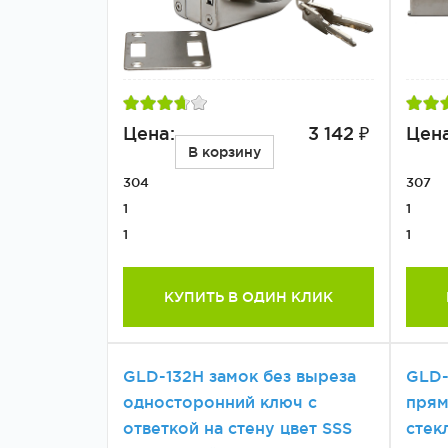
Цена:
3 142 ₽
Цена
В корзину
304
307
1
1
1
1
КУПИТЬ В ОДИН КЛИК
GLD-132H замок без выреза
GLD-
односторонний ключ с
прям
ответкой на стену цвет SSS
стек