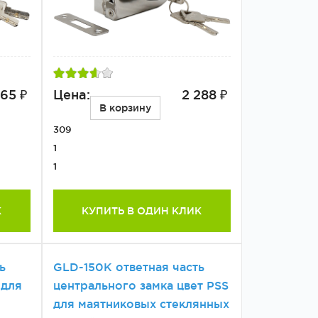
165 ₽
Цена:
2 288 ₽
В корзину
309
1
1
К
КУПИТЬ В ОДИН КЛИК
ь
GLD-150K ответная часть
 для
центрального замка цвет PSS
для маятниковых стеклянных