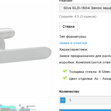
Рейтинг:
Средняя:
4.3
(
3
оценок)
я
Фурнитура для
Фурнитура для
х
душевых
душевых
Ставка
ограждений
ограждений
(раздвижная
(распашная серия)
Тип фурнитуры:
серия)
Замки и ответки
Характеристики:
Замок предназначен для распа
коробке. Комплектуется ответ
Толщина стекла: 8-12мм.
Цвет отделки: AL – Ано
Количество
-