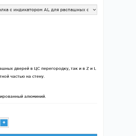
Двери
межкомнатные
цельностеклянные
шных дверей в ЦС перегородку, так и в Z и L
ной частью на стену.
дированный алюминий.
+