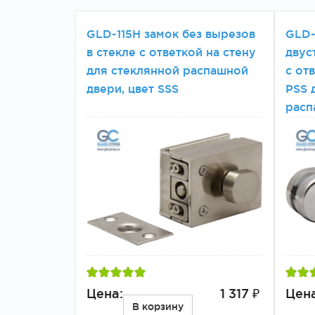
GLD-115H замок без вырезов
GLD-
в стекле с ответкой на стену
двус
для стеклянной распашной
с от
двери, цвет SSS
PSS 
расп
Цена:
1 317 ₽
Цена
В корзину