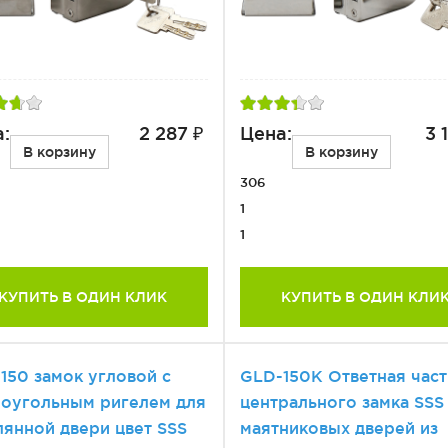
:
2 287 ₽
Цена:
3 
В корзину
В корзину
306
1
1
КУПИТЬ В ОДИН КЛИК
КУПИТЬ В ОДИН КЛИ
150 замок угловой с
GLD-150K Ответная част
оугольным ригелем для
центрального замка SSS
лянной двери цвет SSS
маятниковых дверей из