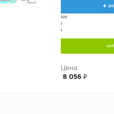
ДО
323
1
1
КУП
Цена:
8 056 ₽