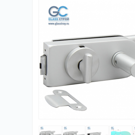
Зажимные
Фурнитура дл
профили
межкомнатны
дверей