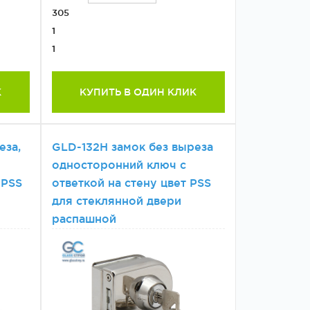
305
1
1
К
КУПИТЬ В ОДИН КЛИК
еза,
GLD-132H замок без выреза
односторонний ключ с
 РSS
ответкой на стену цвет PSS
для стеклянной двери
распашной