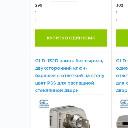
299
302
1
1
1
1
КУПИТЬ В ОДИН КЛИК
GLD-132D замок без выреза,
GLD-
двухсторонний ключ-
одно
барашек с ответкой на стену
отве
цвет PSS для распашной
для 
стеклянной двери
двер