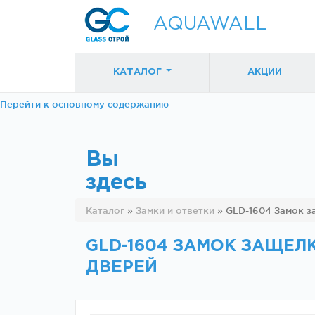
AQUAWALL
КАТАЛОГ
АКЦИИ
Перейти к основному содержанию
Вы
здесь
Фурнитура для
Фурнитура дл
Каталог
»
Замки и ответки
»
GLD-1604 Замок з
раздвижных
раздвижных
дверей (закрытые
дверей (откр
механизмы)
механизмы)
GLD-1604 ЗАМОК ЗАЩЕЛ
ДВЕРЕЙ