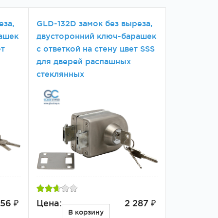
еза,
GLD-132D замок без выреза,
ашек
двусторонний ключ-барашек
ет
с ответкой на стену цвет SSS
для дверей распашных
стеклянных
56 ₽
Цена:
2 287 ₽
В корзину