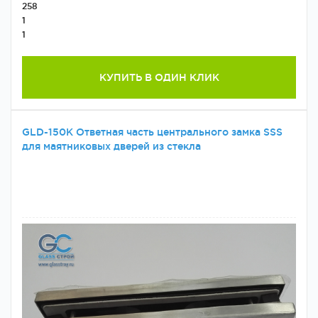
258
1
1
КУПИТЬ В ОДИН КЛИК
GLD-150K Ответная часть центрального замка SSS
для маятниковых дверей из стекла