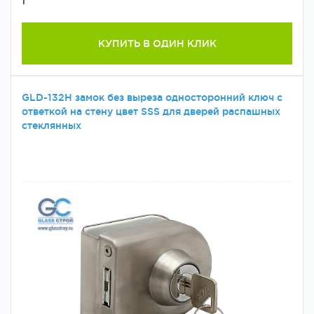
1
КУПИТЬ В ОДИН КЛИК
GLD-132H замок без выреза односторонний ключ с
ответкой на стену цвет SSS для дверей распашных
стеклянных