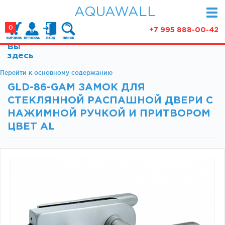
AQUAWALL
0
+7 995 888-00-42
Вы
КАТАЛОГ
здесь
Фурнитура для раздвижных дверей (закрытые
Перейти к основному содержанию
АКЦИИ
механизмы)
GLD-86-GAM ЗАМОК ДЛЯ
ПАРТНЕРСТВО
Фурнитура для раздвижных дверей (открытые
СТЕКЛЯННОЙ РАСПАШНОЙ ДВЕРИ С
механизмы)
СТАТЬИ
НАЖИМНОЙ РУЧКОЙ И ПРИТВОРОМ
Фурнитура для маятниковых дверей
ЦВЕТ AL
О КОМПАНИИ
Ручки, кнобы
Доводчики
КОНТАКТЫ
Замки и ответки
Зажимные профили
Фурнитура для межкомнатных дверей
Фурнитура для душевых ограждений (раздвижная
серия)