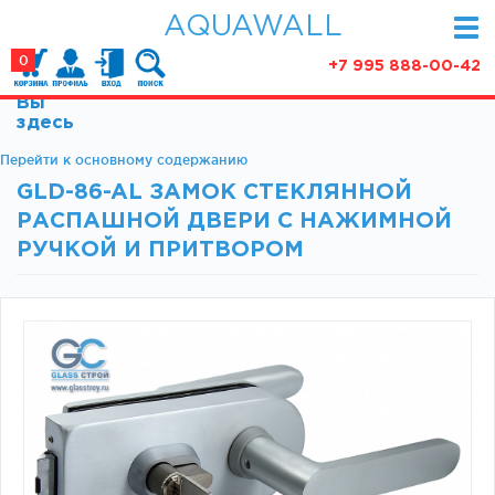
AQUAWALL
0
+7 995 888-00-42
Вы
КАТАЛОГ
здесь
Фурнитура для раздвижных дверей (закрытые
Перейти к основному содержанию
АКЦИИ
механизмы)
GLD-86-AL ЗАМОК СТЕКЛЯННОЙ
ПАРТНЕРСТВО
Фурнитура для раздвижных дверей (открытые
РАСПАШНОЙ ДВЕРИ С НАЖИМНОЙ
механизмы)
СТАТЬИ
РУЧКОЙ И ПРИТВОРОМ
Фурнитура для маятниковых дверей
О КОМПАНИИ
Ручки, кнобы
Доводчики
КОНТАКТЫ
Замки и ответки
Зажимные профили
Фурнитура для межкомнатных дверей
Фурнитура для душевых ограждений (раздвижная
серия)