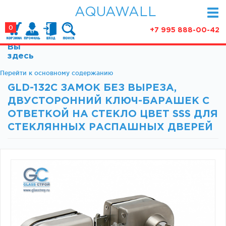
AQUAWALL
0
+7 995 888-00-42
Вы
КАТАЛОГ
здесь
Фурнитура для раздвижных дверей (закрытые
Перейти к основному содержанию
АКЦИИ
механизмы)
GLD-132C ЗАМОК БЕЗ ВЫРЕЗА,
ПАРТНЕРСТВО
Фурнитура для раздвижных дверей (открытые
ДВУСТОРОННИЙ КЛЮЧ-БАРАШЕК С
механизмы)
СТАТЬИ
ОТВЕТКОЙ НА СТЕКЛО ЦВЕТ SSS ДЛЯ
Фурнитура для маятниковых дверей
СТЕКЛЯННЫХ РАСПАШНЫХ ДВЕРЕЙ
О КОМПАНИИ
Ручки, кнобы
Доводчики
КОНТАКТЫ
Замки и ответки
Зажимные профили
Фурнитура для межкомнатных дверей
Фурнитура для душевых ограждений (раздвижная
серия)