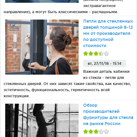
Фурнитура для душевых ограждений (распашная серия)
экстравагантное
Двери межкомнатные цельностеклянные
направление), а могут быть классическими – распашными.
Петли для стеклянных
дверей толщиной 8-12
мм от производителя
по доступной
стоимости
вт, 27/11/18 - 15:14
Важная деталь кабинки
из стекла - петли для
стеклянных дверей.
От них зависят такие свойства, как качество,
эстетичность, функциональность, герметичность всей
конструкции.
Обзор
производителей
фурнитуры для стекла
на рынке России