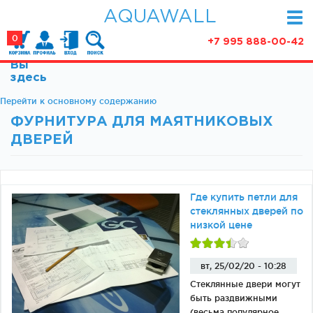
AQUAWALL
0
+7 995 888-00-42
Вы
КАТАЛОГ
здесь
Фурнитура для раздвижных дверей (закрытые
Перейти к основному содержанию
АКЦИИ
механизмы)
ФУРНИТУРА ДЛЯ МАЯТНИКОВЫХ
ПАРТНЕРСТВО
Фурнитура для раздвижных дверей (открытые
ДВЕРЕЙ
механизмы)
СТАТЬИ
Фурнитура для маятниковых дверей
О КОМПАНИИ
Ручки, кнобы
Где купить петли для
Доводчики
КОНТАКТЫ
стеклянных дверей по
Замки и ответки
низкой цене
Зажимные профили
Фурнитура для межкомнатных дверей
вт, 25/02/20 - 10:28
Стеклянные двери могут
Фурнитура для душевых ограждений (раздвижная
серия)
быть раздвижными
(весьма популярное,