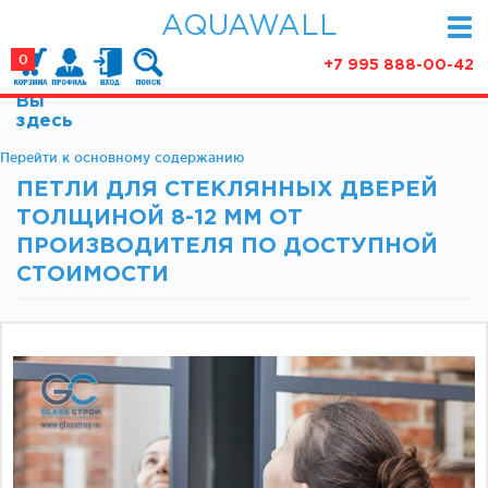
AQUAWALL
0
+7 995 888-00-42
Вы
КАТАЛОГ
здесь
Фурнитура для раздвижных дверей (закрытые
Перейти к основному содержанию
АКЦИИ
механизмы)
ПЕТЛИ ДЛЯ СТЕКЛЯННЫХ ДВЕРЕЙ
ПАРТНЕРСТВО
Фурнитура для раздвижных дверей (открытые
ТОЛЩИНОЙ 8-12 ММ ОТ
механизмы)
СТАТЬИ
ПРОИЗВОДИТЕЛЯ ПО ДОСТУПНОЙ
Фурнитура для маятниковых дверей
СТОИМОСТИ
О КОМПАНИИ
Ручки, кнобы
Доводчики
КОНТАКТЫ
Замки и ответки
Зажимные профили
Фурнитура для межкомнатных дверей
Фурнитура для душевых ограждений (раздвижная
серия)