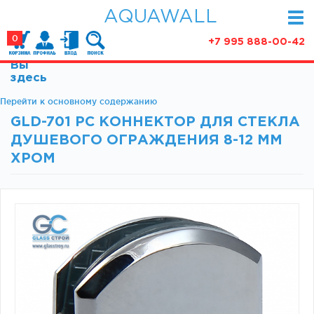
AQUAWALL
0
+7 995 888-00-42
Вы
КАТАЛОГ
здесь
Фурнитура для раздвижных дверей (закрытые
Перейти к основному содержанию
АКЦИИ
механизмы)
GLD-701 PC КОННЕКТОР ДЛЯ СТЕКЛА
ПАРТНЕРСТВО
Фурнитура для раздвижных дверей (открытые
ДУШЕВОГО ОГРАЖДЕНИЯ 8-12 ММ
механизмы)
СТАТЬИ
ХРОМ
Фурнитура для маятниковых дверей
О КОМПАНИИ
Ручки, кнобы
Доводчики
КОНТАКТЫ
Замки и ответки
Зажимные профили
Фурнитура для межкомнатных дверей
Фурнитура для душевых ограждений (раздвижная
серия)