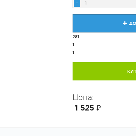
-
ДО
281
1
1
КУП
Цена:
1 525 ₽