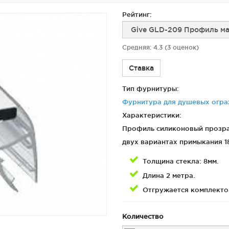
Рейтинг:
я
Фурнитура для
Фурнитура для
Средняя:
4.3
(
3
оценок)
х
душевых
душевых
ограждений
ограждений
(раздвижная
(распашная серия)
Ставка
серия)
Тип фурнитуры:
Фурнитура для душевых огра
Характеристики:
Профиль силиконовый прозрач
двух вариантах примыкания 18
Толщина стекла: 8мм.
Длина 2 метра.
Отгружается комплекто
Количество