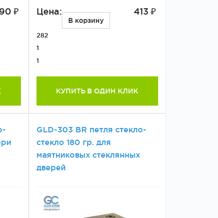
90 ₽
Цена:
413 ₽
В корзину
282
1
1
К
КУПИТЬ В ОДИН КЛИК
о-
GLD-303 BR петля стекло-
ери
стекло 180 гр. для
маятниковых стеклянных
дверей