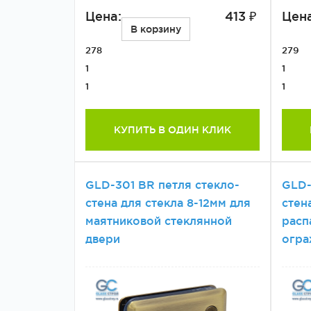
Цена:
413 ₽
Цена
В корзину
278
279
1
1
1
1
КУПИТЬ В ОДИН КЛИК
GLD-301 BR петля стекло-
GLD-
стена для стекла 8-12мм для
стен
маятниковой стеклянной
расп
двери
огра