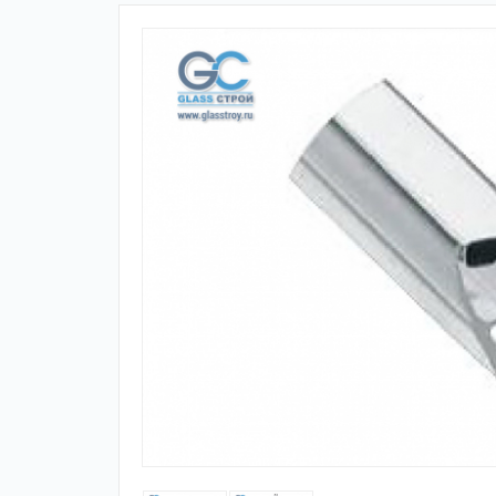
Зажимные
Фурнитура дл
профили
межкомнатны
дверей