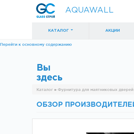
AQUAWALL
КАТАЛОГ
АКЦИИ
Перейти к основному содержанию
Вы
здесь
Фурнитура для
Фурнитура дл
Каталог
»
Фурнитура для маятниковых дверей
раздвижных
раздвижных
дверей (закрытые
дверей (откр
механизмы)
механизмы)
ОБЗОР ПРОИЗВОДИТЕЛЕЙ