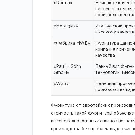
«Dorma»
Немецкое качеств
несомненно, являе
производственные
«Metalglas»
Итальянский прои
высокому качеств
«Фабрика MWE»
Фурнитура данной
компания применя
качества.
«Pauli + Sohn
Данный вид фурни
GmbH»
технологий. Высо
«WSS»
Немецкий произво
производства изд
Фурнитура от европейских производи
стоимость такой фурнитуры объясняет
высокотехнологичных сплавов позволя
производства без проблем выдерживае