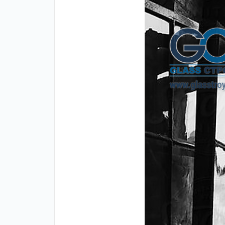
Зажимные
Фурнитура дл
профили
межкомнатны
дверей