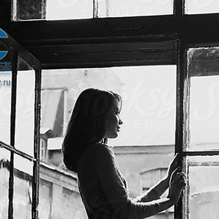
я
Фурнитура для
Фурнитура для
х
душевых
душевых
ограждений
ограждений
(раздвижная
(распашная серия)
серия)