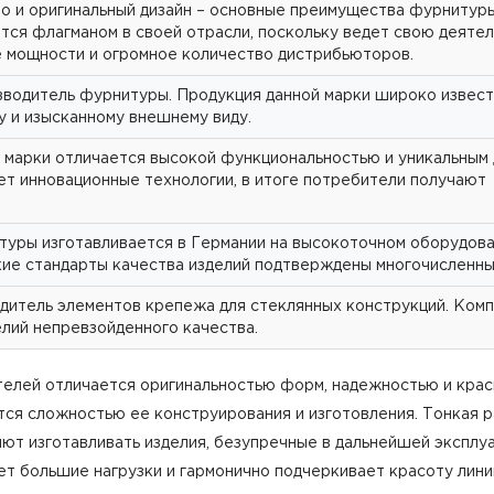
о и оригинальный дизайн – основные преимущества фурнитуры
тся флагманом в своей отрасли, поскольку ведет свою деятел
 мощности и огромное количество дистрибьюторов.
зводитель фурнитуры. Продукция данной марки широко известн
у и изысканному внешнему виду.
 марки отличается высокой функциональностью и уникальным 
ет инновационные технологии, в итоге потребители получают
туры изготавливается в Германии на высокоточном оборудова
кие стандарты качества изделий подтверждены многочисленн
дитель элементов крепежа для стеклянных конструкций. Комп
елий непревзойденного качества.
телей отличается оригинальностью форм, надежностью и кра
ся сложностью ее конструирования и изготовления. Тонкая р
ют изготавливать изделия, безупречные в дальнейшей эксплу
т большие нагрузки и гармонично подчеркивает красоту линий