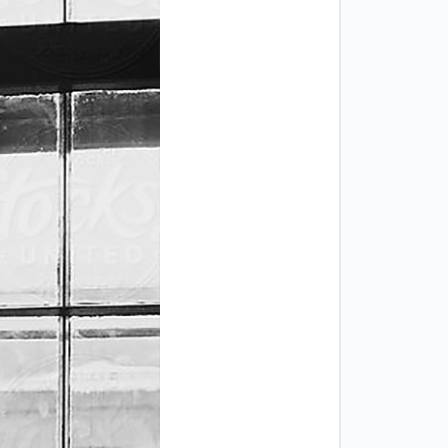
Двери
межкомнатные
цельностеклянные