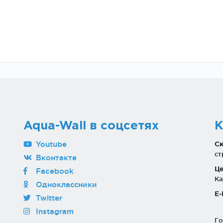
Aqua-Wall в соцсетях
К
Youtube
Ск
ст
Вконтакте
Це
Facebook
Ка
Одноклассники
E-
Twitter
Instagram
Го