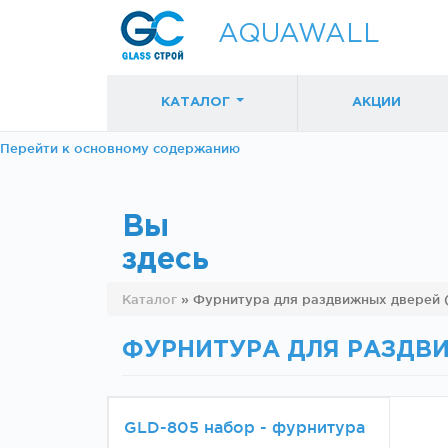
AQUAWALL
КАТАЛОГ
АКЦИИ
Перейти к основному содержанию
Вы
здесь
Фурнитура для
Фурнитура дл
Каталог
»
Фурнитура для раздвижных дверей 
раздвижных
раздвижных
дверей (закрытые
дверей (откр
механизмы)
механизмы)
ФУРНИТУРА ДЛЯ РАЗДВ
GLD-805 набор - фурнитура