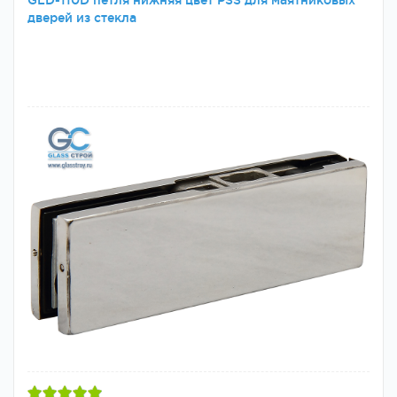
GLD-110D петля нижняя цвет PSS для маятниковых
дверей из стекла