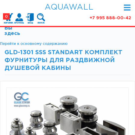
AQUAWALL
0
+7 995 888-00-42
Вы
КАТАЛОГ
здесь
Фурнитура для раздвижных дверей (закрытые
Перейти к основному содержанию
АКЦИИ
механизмы)
GLD-1301 SSS STANDART КОМПЛЕКТ
ПАРТНЕРСТВО
Фурнитура для раздвижных дверей (открытые
ФУРНИТУРЫ ДЛЯ РАЗДВИЖНОЙ
механизмы)
СТАТЬИ
ДУШЕВОЙ КАБИНЫ
Фурнитура для маятниковых дверей
О КОМПАНИИ
Ручки, кнобы
Доводчики
КОНТАКТЫ
Замки и ответки
Зажимные профили
Фурнитура для межкомнатных дверей
Фурнитура для душевых ограждений (раздвижная
серия)