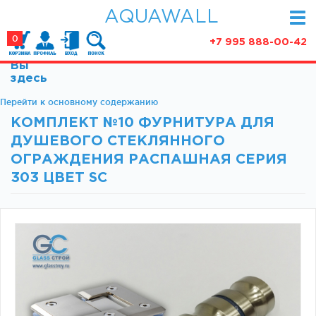
AQUAWALL
0
+7 995 888-00-42
Вы
КАТАЛОГ
здесь
Фурнитура для раздвижных дверей (закрытые
Перейти к основному содержанию
АКЦИИ
механизмы)
КОМПЛЕКТ №10 ФУРНИТУРА ДЛЯ
ПАРТНЕРСТВО
Фурнитура для раздвижных дверей (открытые
ДУШЕВОГО СТЕКЛЯННОГО
механизмы)
СТАТЬИ
ОГРАЖДЕНИЯ РАСПАШНАЯ СЕРИЯ
Фурнитура для маятниковых дверей
303 ЦВЕТ SC
О КОМПАНИИ
Ручки, кнобы
Доводчики
КОНТАКТЫ
Замки и ответки
Зажимные профили
Фурнитура для межкомнатных дверей
Фурнитура для душевых ограждений (раздвижная
серия)