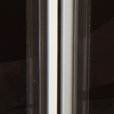
я
Фурнитура для
Фурнитура для
х
душевых
душевых
ограждений
ограждений
(раздвижная
(распашная серия)
серия)