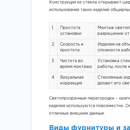
Конструкции из стекла открывают ши
использования таких изделий обширны
1.
Простота
Монтаж светопр
установки
разрешение от
2.
Скорость и
Изделия на объ
простота
сложности рабо
3.
Чистота во
Установка стек
время монтажа
работы, после 
4.
Визуальная
Стеклянные изд
коррекция
делают его све
Светопрозрачные перегородки – ориги
изделия используются повсеместно. 
отличные внешние данные.
Виды фурнитуры и за