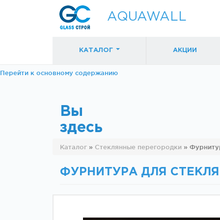
AQUAWALL
КАТАЛОГ
АКЦИИ
Перейти к основному содержанию
Вы
здесь
Фурнитура для
Фурнитура дл
Каталог
»
Стеклянные перегородки
»
Фурнитур
раздвижных
раздвижных
дверей (закрытые
дверей (откр
механизмы)
механизмы)
ФУРНИТУРА ДЛЯ СТЕКЛЯ