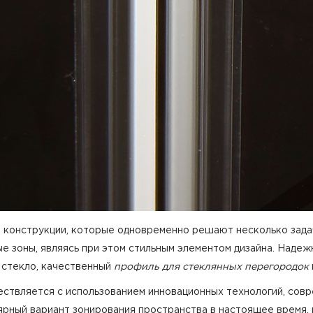
 конструкции, которые одновременно решают несколько зада
е зоны, являясь при этом стильным элементом дизайна. Наде
 стекло, качественный
профиль для стеклянных перегородок
ествляется с использованием инновационных технологий, сов
ярный вариант зонирования пространства в настоящее время,