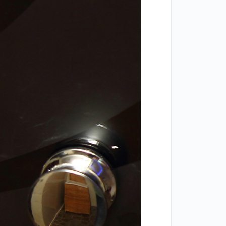
Двери
межкомнатные
цельностеклянные