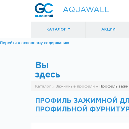
AQUAWALL
КАТАЛОГ
АКЦИИ
Перейти к основному содержанию
Вы
здесь
Фурнитура для
Фурнитура дл
Каталог
»
Зажимные профили
»
Профиль зажим
раздвижных
раздвижных
дверей (закрытые
дверей (откр
механизмы)
механизмы)
ПРОФИЛЬ ЗАЖИМНОЙ ДЛЯ
ПРОФИЛЬНОЙ ФУРНИТУ