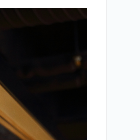
Двери
межкомнатные
цельностеклянные