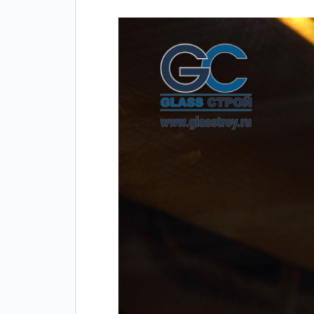
Зажимные
Фурнитура дл
профили
межкомнатны
дверей