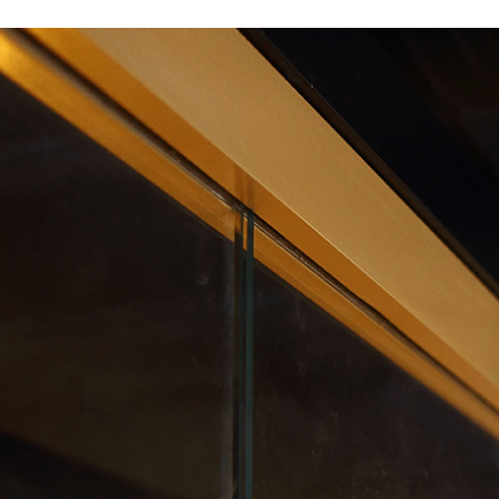
я
Фурнитура для
Фурнитура для
х
душевых
душевых
ограждений
ограждений
(раздвижная
(распашная серия)
серия)