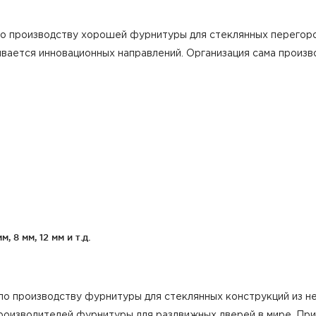
о производству хорошей фурнитуры для стеклянных перегоро
живается инновационных направлений. Организация сама произ
 8 мм, 12 мм и т.д.
по производству фурнитуры для стеклянных конструкций из н
производителей фурнитуры для раздвижных дверей в мире. Пр