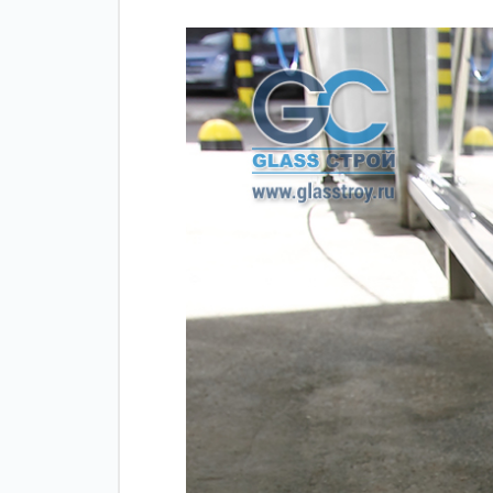
Зажимные
Фурнитура дл
профили
межкомнатны
дверей