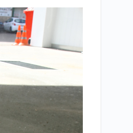
Двери
межкомнатные
цельностеклянные