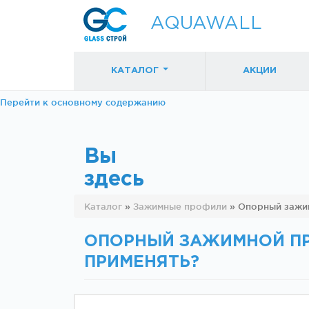
AQUAWALL
КАТАЛОГ
АКЦИИ
Перейти к основному содержанию
Вы
здесь
Фурнитура для
Фурнитура дл
Каталог
»
Зажимные профили
»
Опорный зажим
раздвижных
раздвижных
дверей (закрытые
дверей (откр
механизмы)
механизмы)
ОПОРНЫЙ ЗАЖИМНОЙ ПРО
ПРИМЕНЯТЬ?