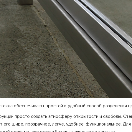
стекла обеспечивают простой и удобный способ разделения пр
рукций просто создать атмосферу открытости и свободы. Ст
 его шире, прозрачнее, легче, удобнее, функциональнее. Дл
рный профиль для стекла
без металлического каркаса.