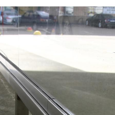
я
Фурнитура для
Фурнитура для
х
душевых
душевых
ограждений
ограждений
(раздвижная
(распашная серия)
серия)