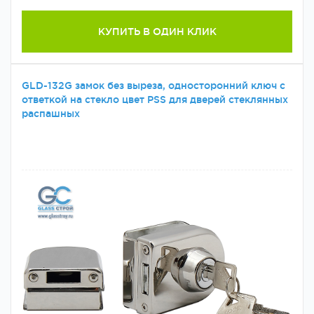
КУПИТЬ В ОДИН КЛИК
GLD-132G замок без выреза, односторонний ключ с
ответкой на стекло цвет РSS для дверей стеклянных
распашных