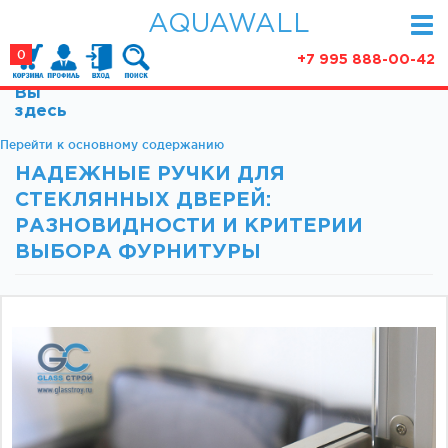
AQUAWALL
0
+7 995 888-00-42
Вы
КАТАЛОГ
здесь
Фурнитура для раздвижных дверей (закрытые
Перейти к основному содержанию
АКЦИИ
механизмы)
НАДЕЖНЫЕ РУЧКИ ДЛЯ
ПАРТНЕРСТВО
Фурнитура для раздвижных дверей (открытые
СТЕКЛЯННЫХ ДВЕРЕЙ:
механизмы)
СТАТЬИ
РАЗНОВИДНОСТИ И КРИТЕРИИ
Фурнитура для маятниковых дверей
ВЫБОРА ФУРНИТУРЫ
О КОМПАНИИ
Ручки, кнобы
Доводчики
КОНТАКТЫ
Замки и ответки
Зажимные профили
Фурнитура для межкомнатных дверей
Фурнитура для душевых ограждений (раздвижная
серия)