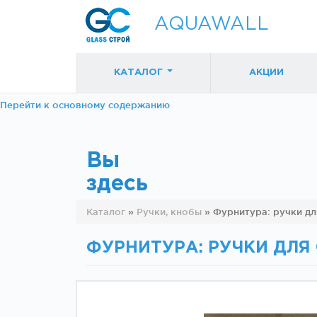
AQUAWALL
КАТАЛОГ
АКЦИИ
Перейти к основному содержанию
Вы
здесь
Фурнитура для
Фурнитура дл
Каталог
»
Ручки, кнобы
»
Фурнитура: ручки дл
раздвижных
раздвижных
дверей (закрытые
дверей (откр
механизмы)
механизмы)
ФУРНИТУРА: РУЧКИ ДЛЯ