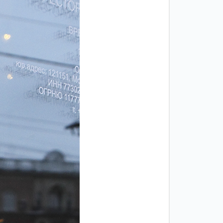
Двери
межкомнатные
цельностеклянные