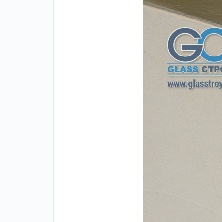
Зажимные
Фурнитура дл
профили
межкомнатны
дверей