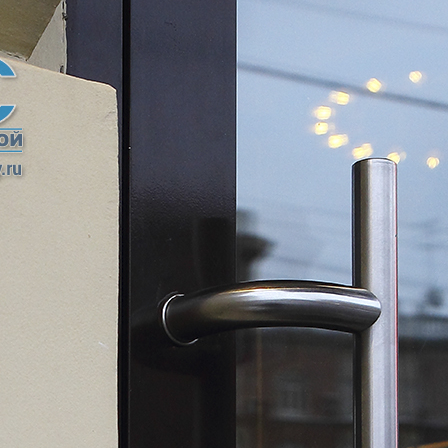
я
Фурнитура для
Фурнитура для
х
душевых
душевых
ограждений
ограждений
(раздвижная
(распашная серия)
серия)