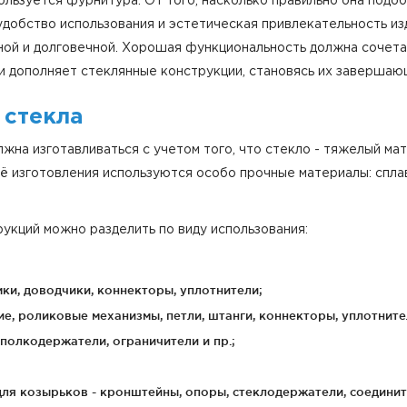
льзуется фурнитура. От того, насколько правильно она подо
, удобство использования и эстетическая привлекательность 
чной и долговечной. Хорошая функциональность должна сочет
ки дополняет стеклянные конструкции, становясь их завершаю
 стекла
жна изготавливаться с учетом того, что стекло - тяжелый мат
её изготовления используются особо прочные материалы: спла
укций можно разделить по виду использования:
мки, доводчики, коннекторы, уплотнители;
, роликовые механизмы, петли, штанги, коннекторы, уплотнител
 полкодержатели, ограничители и пр.;
 для козырьков - кронштейны, опоры, стеклодержатели, соедините