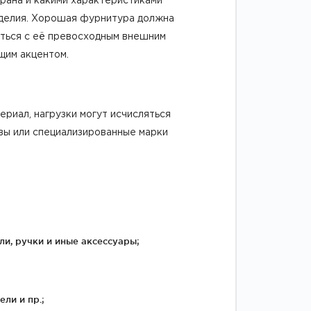
брана и какими характеристиками
изделия. Хорошая фурнитура должна
аться с её превосходным внешним
щим акцентом.
ериал, нагрузки могут исчисляться
вы или специализированные марки
и, ручки и иные аксессуары;
ли и пр.;