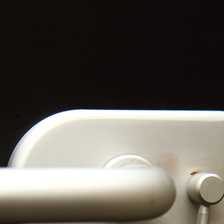
я
Фурнитура для
Фурнитура для
х
душевых
душевых
ограждений
ограждений
(раздвижная
(распашная серия)
серия)