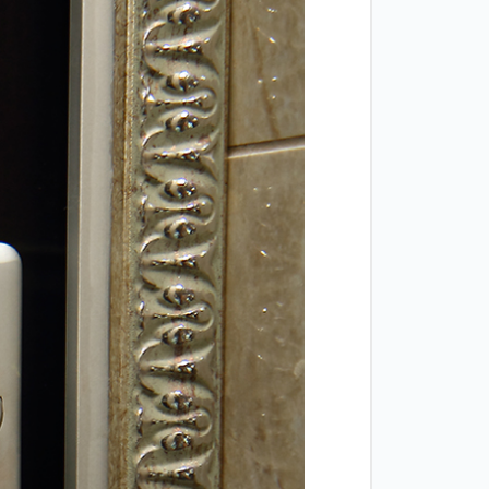
Двери
межкомнатные
цельностеклянные