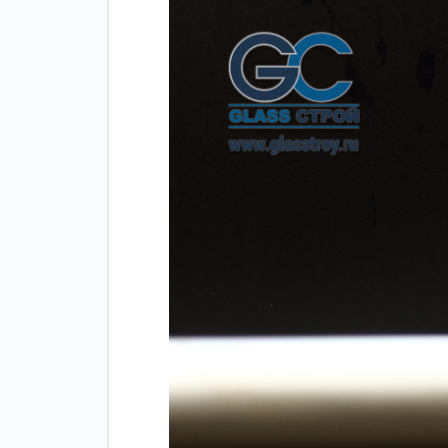
Зажимные
Фурнитура дл
профили
межкомнатны
дверей