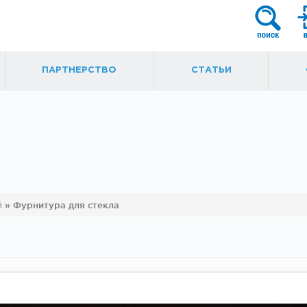
ПАРТНЕРСТВО
СТАТЬИ
я
Фурнитура для
Ручки, кнобы
й
»
Фурнитура для стекла
маятниковых
ытые
дверей