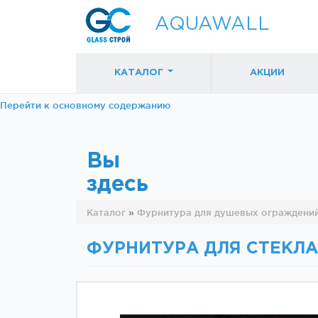
AQUAWALL
КАТАЛОГ
АКЦИИ
Перейти к основному содержанию
Вы
здесь
Фурнитура для
Фурнитура дл
Каталог
»
Фурнитура для душевых ограждени
раздвижных
раздвижных
дверей (закрытые
дверей (откр
механизмы)
механизмы)
ФУРНИТУРА ДЛЯ СТЕКЛА