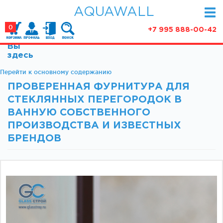
AQUAWALL
0
+7 995 888-00-42
Вы
КАТАЛОГ
здесь
Фурнитура для раздвижных дверей (закрытые
Перейти к основному содержанию
АКЦИИ
механизмы)
ПРОВЕРЕННАЯ ФУРНИТУРА ДЛЯ
ПАРТНЕРСТВО
Фурнитура для раздвижных дверей (открытые
СТЕКЛЯННЫХ ПЕРЕГОРОДОК В
механизмы)
СТАТЬИ
ВАННУЮ СОБСТВЕННОГО
Фурнитура для маятниковых дверей
ПРОИЗВОДСТВА И ИЗВЕСТНЫХ
О КОМПАНИИ
Ручки, кнобы
БРЕНДОВ
Доводчики
КОНТАКТЫ
Замки и ответки
Зажимные профили
Фурнитура для межкомнатных дверей
Фурнитура для душевых ограждений (раздвижная
серия)