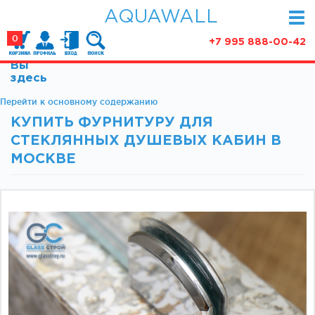
AQUAWALL
0
+7 995 888-00-42
Вы
КАТАЛОГ
здесь
Фурнитура для раздвижных дверей (закрытые
Перейти к основному содержанию
АКЦИИ
механизмы)
КУПИТЬ ФУРНИТУРУ ДЛЯ
ПАРТНЕРСТВО
Фурнитура для раздвижных дверей (открытые
СТЕКЛЯННЫХ ДУШЕВЫХ КАБИН В
механизмы)
СТАТЬИ
МОСКВЕ
Фурнитура для маятниковых дверей
О КОМПАНИИ
Ручки, кнобы
Доводчики
КОНТАКТЫ
Замки и ответки
Зажимные профили
Фурнитура для межкомнатных дверей
Фурнитура для душевых ограждений (раздвижная
серия)