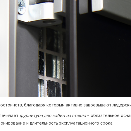
стоинств, благодаря которым активно завоевывают лидерские
спечивает
фурнитура для кабин из стекла
– обязательное осна
онирование и длительность эксплуатационного срока.