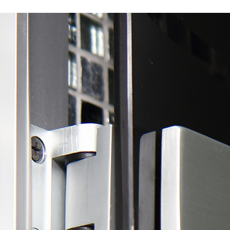
я
Фурнитура для
Фурнитура для
х
душевых
душевых
ограждений
ограждений
(раздвижная
(распашная серия)
серия)