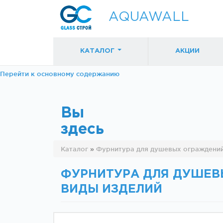
AQUAWALL
КАТАЛОГ
АКЦИИ
Перейти к основному содержанию
Вы
здесь
Фурнитура для
Фурнитура дл
Каталог
»
Фурнитура для душевых ограждени
раздвижных
раздвижных
дверей (закрытые
дверей (откр
механизмы)
механизмы)
ФУРНИТУРА ДЛЯ ДУШЕВ
ВИДЫ ИЗДЕЛИЙ