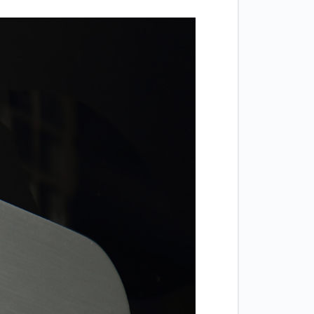
Двери
межкомнатные
цельностеклянные