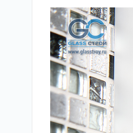
Зажимные
Фурнитура дл
профили
межкомнатны
дверей