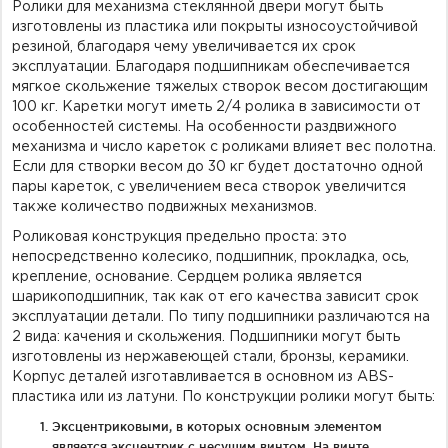
Ролики для механизма стеклянной двери могут быть
изготовлены из пластика или покрыты износоустойчивой
резиной, благодаря чему увеличивается их срок
эксплуатации. Благодаря подшипникам обеспечивается
мягкое скольжение тяжелых створок весом достигающим
100 кг. Каретки могут иметь 2/4 ролика в зависимости от
особенностей системы. На особенности раздвижного
механизма и число кареток с роликами влияет вес полотна.
Если для створки весом до 30 кг будет достаточно одной
пары кареток, с увеличением веса створок увеличится
также количество подвижных механизмов.
Роликовая конструкция предельно проста: это
непосредственно колесико, подшипник, прокладка, ось,
крепление, основание. Сердцем ролика является
шарикоподшипник, так как от его качества зависит срок
эксплуатации детали. По типу подшипники различаются на
2 вида: качения и скольжения. Подшипники могут быть
изготовлены из нержавеющей стали, бронзы, керамики.
Корпус деталей изготавливается в основном из ABS-
пластика или из латуни. По конструкции ролики могут быть:
Эксцентриковыми, в которых основным элементом
является эксцентрик с несущим винтом. На винте