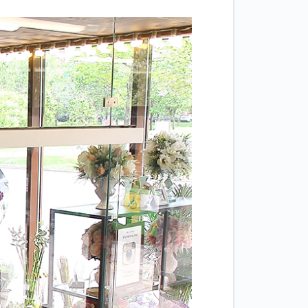
Двери
межкомнатные
цельностеклянные