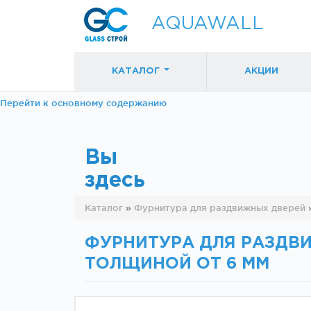
AQUAWALL
КАТАЛОГ
АКЦИИ
Перейти к основному содержанию
Вы
здесь
Фурнитура для
Фурнитура дл
Каталог
»
Фурнитура для раздвижных дверей
раздвижных
раздвижных
дверей (закрытые
дверей (откр
механизмы)
механизмы)
ФУРНИТУРА ДЛЯ РАЗДВ
ТОЛЩИНОЙ ОТ 6 ММ