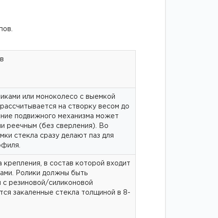
пов.
в
ликами или моноколесо с выемкой
 рассчитывается на створку весом до
ление подвижного механизма может
и реечным (без сверления). Во
мки стекла сразу делают паз для
рофиля.
 крепления, в состав которой входит
ками. Ролики должны быть
и с резиновой/силиконовой
тся закаленные стекла толщиной в 8-