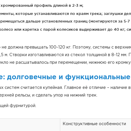
 хромированный профиль длиной в 2-3 м;
ементы, которые устанавливаются по краям трека; заглушки д
еремещаться дальше установленных границ (монтируются за 5-7 
колесо или каретка с парой колесиков выдерживает до 40 кг; с
 не должна превышать 100-120 кг. Поэтому, системы с верхни
5 м. Створки изготавливаются из стекол толщиной в 8-12 мм.
текло не расшатывалось при перемещении, нижнюю его кромк
е: долговечные и функциональные
х систем считается купейная. Главное её отличие – наличие 
ерхней рельсы, и сделать упор на нижний трек.
ющей фурнитурой.
Конструктивные особенности