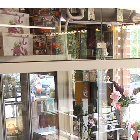
я
Фурнитура для
Фурнитура для
х
душевых
душевых
ограждений
ограждений
(раздвижная
(распашная серия)
серия)