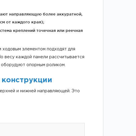
елают направляющую более аккуратной,
см от каждого края);
истема креплений точечная или реечная
м ходовым элементом подходят для
 По весу каждой панели рассчитывается
у оборудуют опорным роликом.
 конструкции
верхней и нижней направляющей. Это