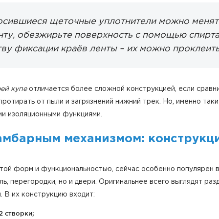
осившиеся щеточные уплотнители можно менят
нту, обезжирьте поверхность с помощью спирта
тву фиксации краёв ленты – их можно проклеит
ей купе
отличается более сложной конструкцией, если сравни
протирать от пыли и загрязнений нижний трек. Но, именно та
ми изоляционными функциями.
амбарным механизмом: конструкц
тотой форм и функциональностью, сейчас особенно популярен 
ль, перегородки, но и двери. Оригинальнее всего выглядят ра
 В их конструкцию входит:
2 створки;