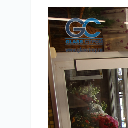
Зажимные
Фурнитура дл
профили
межкомнатны
дверей