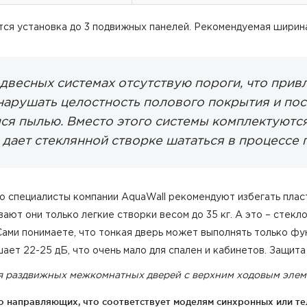
ся установка до 3 подвижных панелей. Рекомендуемая ширина
двесных системах отсутствую пороги, что прив
нарушать целостность полового покрытия и пос
лся пылью. Вместо этого системы комплектуют
 дает стеклянной створке шататься в процессе
о специалисты компании AquaWall рекомендуют избегать плас
ют они только легкие створки весом до 35 кг. А это – стекло 
Сами понимаете, что тонкая дверь может выполнять только ф
ет 22-25 дБ, что очень мало для спален и кабинетов. Защита
я раздвижных межкомнатных дверей с верхним ходовым эле
ко направляющих, что соответствует моделям синхронных или те