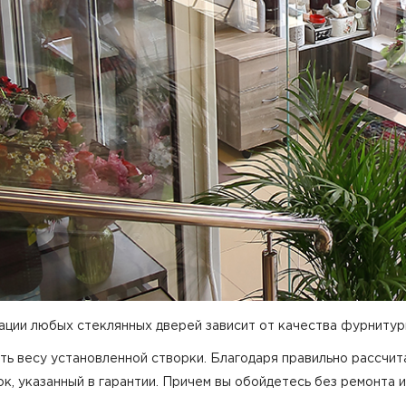
ации любых стеклянных дверей зависит от качества фурнитур
ь весу установленной створки. Благодаря правильно рассчит
к, указанный в гарантии. Причем вы обойдетесь без ремонта и