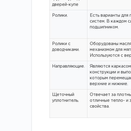
дверей-купе
Ролики.
Есть варианты для 
систем. В каждом с
подшипником.
Ролики с
Оборудованы масл
доводчиками.
механизмом для мяг
Используются с ве
Направляющие.
Являются каркасом
конструкции и выпо
которым перемещаю
верхние и нижние.
Щеточный
Отвечает за плотн
уплотнитель.
отличные тепло- и
свойства.