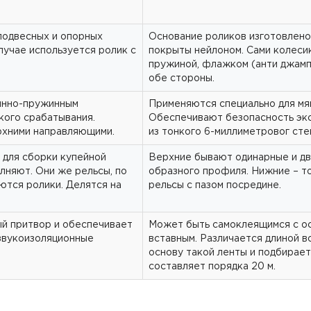
подвесных и опорных
Основание роликов изготовлено
лучае используется ролик с
покрыты нейлоном. Сами колеси
пружиной, флажком (анти джамп)
обе стороны.
янно-пружинным
Применяются специально для мяг
кого срабатывания.
Обеспечивают безопасность эк
рхними направляющими.
из тонкого 6-миллиметровог сте
 для сборки купейной
Верхние бывают одинарные и дв
лняют. Они же рельсы, по
образного профиля. Нижние – то
тся ролики. Делятся на
рельсы с пазом посредине.
ый притвор и обеспечивает
Может быть самоклеящимся с ос
 звукоизоляционные
вставным. Различается длиной в
основу такой ленты и подбирае
составляет порядка 20 м.