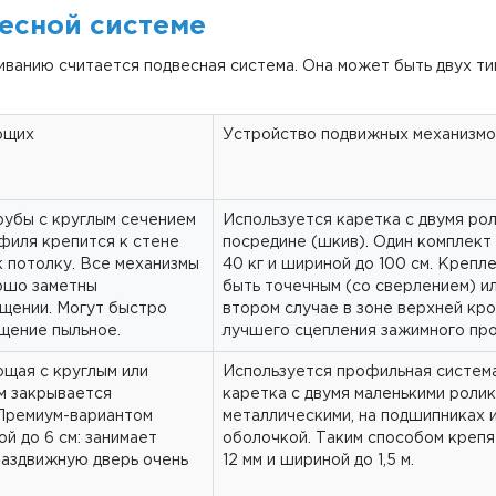
есной системе
иванию считается подвесная система. Она может быть двух ти
ющих
Устройство подвижных механизмо
рубы с круглым сечением
Используется каретка с двумя ро
филя крепится к стене
посредине (шкив). Один комплект
к потолку. Все механизмы
40 кг и шириной до 100 см. Креп
ошо заметны
быть точечным (со сверлением) ил
щении. Могут быстро
втором случае в зоне верхней кро
ещение пыльное.
лучшего сцепления зажимного п
щая с круглым или
Используется профильная система
м закрывается
каретка с двумя маленькими роли
 Премиум-вариантом
металлическими, на подшипниках 
й до 6 см: занимает
оболочкой. Таким способом крепя
раздвижную дверь очень
12 мм и шириной до 1,5 м.