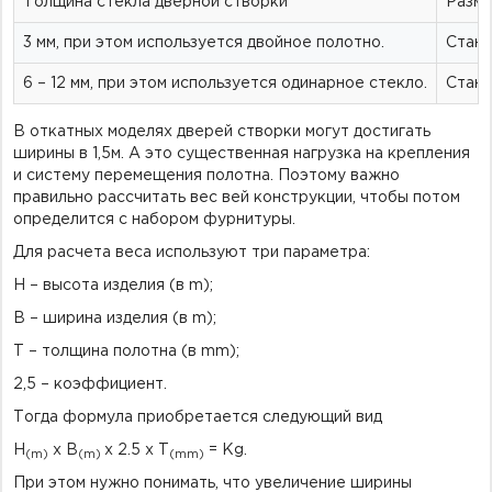
Толщина стекла дверной створки
Разме
3 мм, при этом используется двойное полотно.
Станд
6 – 12 мм, при этом используется одинарное стекло.
Станд
В откатных моделях дверей створки могут достигать
ширины в 1,5м. А это существенная нагрузка на крепления
и систему перемещения полотна. Поэтому важно
правильно рассчитать вес вей конструкции, чтобы потом
определится с набором фурнитуры.
Для расчета веса используют три параметра:
H – высота изделия (в m);
B – ширина изделия (в m);
T – толщина полотна (в mm);
2,5 – коэффициент.
Тогда формула приобретается следующий вид
H
x B
x 2.5 x T
= Kg.
(m)
(m)
(mm)
При этом нужно понимать, что увеличение ширины