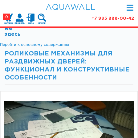
AQUAWALL
0
+7 995 888-00-42
Вы
КАТАЛОГ
здесь
Фурнитура для раздвижных дверей (закрытые
Перейти к основному содержанию
АКЦИИ
механизмы)
РОЛИКОВЫЕ МЕХАНИЗМЫ ДЛЯ
ПАРТНЕРСТВО
Фурнитура для раздвижных дверей (открытые
РАЗДВИЖНЫХ ДВЕРЕЙ:
механизмы)
СТАТЬИ
ФУНКЦИОНАЛ И КОНСТРУКТИВНЫЕ
Фурнитура для маятниковых дверей
ОСОБЕННОСТИ
О КОМПАНИИ
Ручки, кнобы
Доводчики
КОНТАКТЫ
Замки и ответки
Зажимные профили
Фурнитура для межкомнатных дверей
Фурнитура для душевых ограждений (раздвижная
серия)