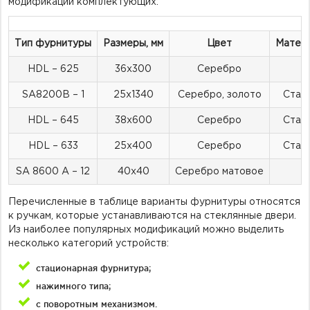
модификаций комплектующих:
Тип фурнитуры
Размеры, мм
Цвет
Матери
HDL – 625
36х300
Серебро
SA8200B – 1
25х1340
Серебро, золото
Стал
HDL – 645
38х600
Серебро
Стал
HDL – 633
25х400
Серебро
Стал
SA 8600 A – 12
40х40
Серебро матовое
Перечисленные в таблице варианты фурнитуры относятся
к ручкам, которые устанавливаются на стеклянные двери.
Из наиболее популярных модификаций можно выделить
несколько категорий устройств:
стационарная фурнитура;
нажимного типа;
с поворотным механизмом.