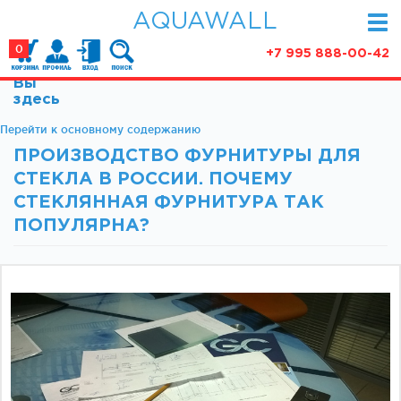
AQUAWALL
0
+7 995 888-00-42
Вы
КАТАЛОГ
здесь
Фурнитура для раздвижных дверей (закрытые
Перейти к основному содержанию
АКЦИИ
механизмы)
ПРОИЗВОДСТВО ФУРНИТУРЫ ДЛЯ
ПАРТНЕРСТВО
Фурнитура для раздвижных дверей (открытые
СТЕКЛА В РОССИИ. ПОЧЕМУ
механизмы)
СТАТЬИ
СТЕКЛЯННАЯ ФУРНИТУРА ТАК
Фурнитура для маятниковых дверей
ПОПУЛЯРНА?
О КОМПАНИИ
Ручки, кнобы
Доводчики
КОНТАКТЫ
Замки и ответки
Зажимные профили
Фурнитура для межкомнатных дверей
Фурнитура для душевых ограждений (раздвижная
серия)