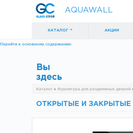
AQUAWALL
КАТАЛОГ
АКЦИИ
Перейти к основному содержанию
Вы
здесь
Фурнитура для
Фурнитура дл
Каталог
»
Фурнитура для раздвижных дверей
раздвижных
раздвижных
дверей (закрытые
дверей (откр
механизмы)
механизмы)
ОТКРЫТЫЕ И ЗАКРЫТЫЕ