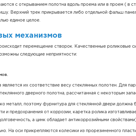
ются с открыванием полотна вдоль проема или в проем ( в ст
нишу. Верхний трек прикрывается либо отдельной фальш пане
елью единое целое.
вых механизмов
роисходит перемещение створок. Качественные роликовые си
возможны следующие неприятности:
мов.
является их соответствие весу стеклянных полотен. Для па
теклянного дверного полотна, рассчитанная с некоторым запа
 металл, поэтому фурнитура для стеклянной двери должна бы
ти и предохранения от коррозии, каретка ролика изготавлива
олговечность, а цинк обладает антикоррозийными свойствами)
но. На оси прикрепляются колесики из прорезиненного пласти