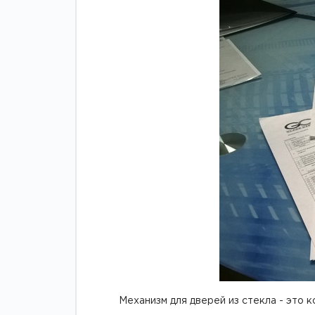
Зажимные
Фурнитура дл
профили
межкомнатны
дверей
Механизм для дверей из стекла - это 