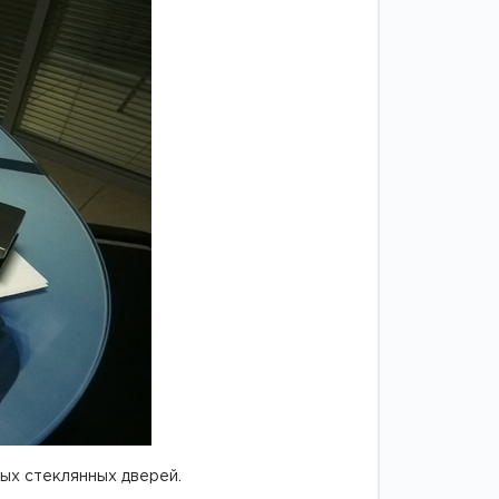
Двери
межкомнатные
цельностеклянные
ных стеклянных дверей.