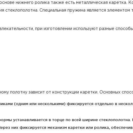
снове нижнего ролика также есть металлическая каретка. К
я стеклополотна. Специальная пружина является элементом т
лекательности, при изготовлении используют разные способы
ному полотну зависит от конструкции каретки. Основных спос
иками (одним или несколькими) фиксируется отдельно в несколь
ормы устанавливается в торце по всей ширине стеклополотна.
 Через них фиксируется механизм каретки или ролика, обеспечи