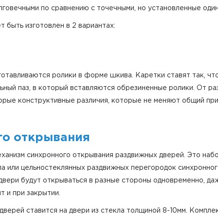
говечными по сравнению с точечными, но установленные оди
быть изготовлен в 2 вариантах:
отавливаются ролики в форме шкива. Каретки ставят так, что
ьный паз, в который вставляются обрезиненные ролики. От р
орые конструктивные различия, которые не меняют общий пр
го открывания
ханизм синхронного открывания раздвижных дверей. Это набо
ла или цельностеклянных раздвижных перегородок синхронного
двери будут открываться в разные стороны одновременно, да
т и при закрытии.
дверей ставится на двери из стекла толщиной 8-10мм. Компле