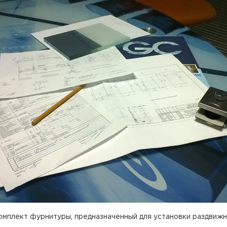
я
Фурнитура для
Фурнитура для
х
душевых
душевых
ограждений
ограждений
(раздвижная
(распашная серия)
серия)
комплект фурнитуры, предназначенный для установки раздвиж