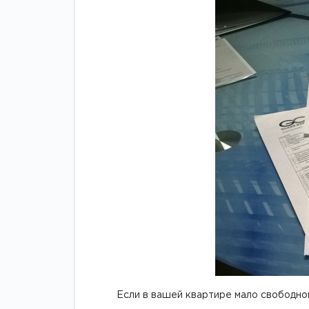
Зажимные
Фурнитура дл
профили
межкомнатны
дверей
Если в вашей квартире мало свободно