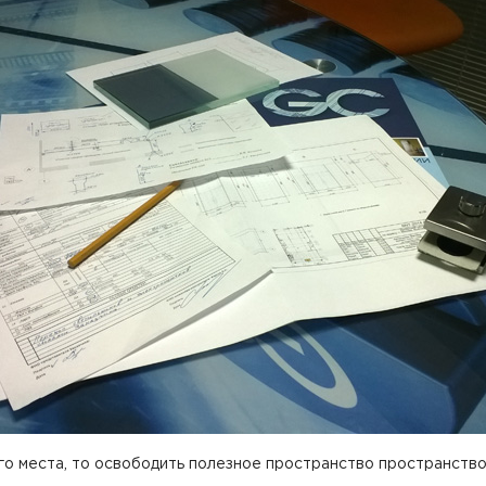
я
Фурнитура для
Фурнитура для
х
душевых
душевых
ограждений
ограждений
(раздвижная
(распашная серия)
серия)
го места, то освободить полезное пространство пространство