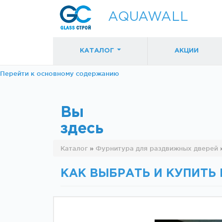
AQUAWALL
КАТАЛОГ
АКЦИИ
Перейти к основному содержанию
Вы
здесь
Фурнитура для
Фурнитура дл
Каталог
»
Фурнитура для раздвижных дверей
раздвижных
раздвижных
дверей (закрытые
дверей (откр
механизмы)
механизмы)
КАК ВЫБРАТЬ И КУПИТЬ