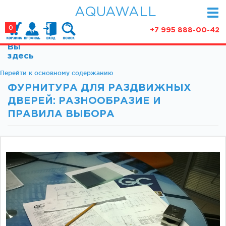
AQUAWALL
0
+7 995 888-00-42
Вы
КАТАЛОГ
здесь
Фурнитура для раздвижных дверей (закрытые
Перейти к основному содержанию
АКЦИИ
механизмы)
ФУРНИТУРА ДЛЯ РАЗДВИЖНЫХ
ПАРТНЕРСТВО
Фурнитура для раздвижных дверей (открытые
ДВЕРЕЙ: РАЗНООБРАЗИЕ И
механизмы)
СТАТЬИ
ПРАВИЛА ВЫБОРА
Фурнитура для маятниковых дверей
О КОМПАНИИ
Ручки, кнобы
Доводчики
КОНТАКТЫ
Замки и ответки
Зажимные профили
Фурнитура для межкомнатных дверей
Фурнитура для душевых ограждений (раздвижная
серия)