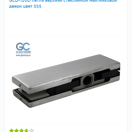
GLD-120D петля верхняя стеклянной маятниковой
двери цвет SSS