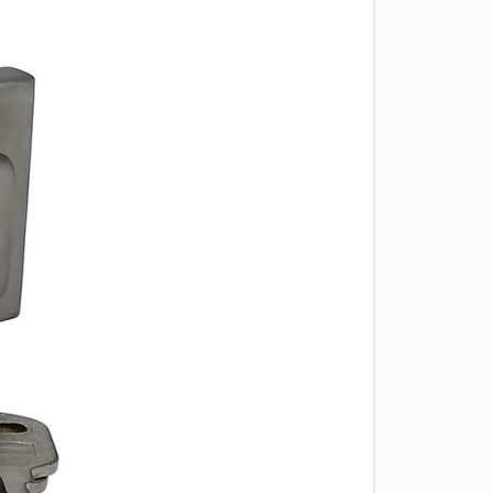
Двери
межкомнатные
цельностеклянные