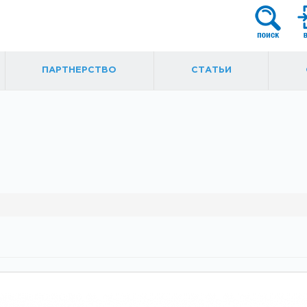
ПАРТНЕРСТВО
СТАТЬИ
я
Фурнитура для
Ручки, кнобы
маятниковых
ытые
дверей