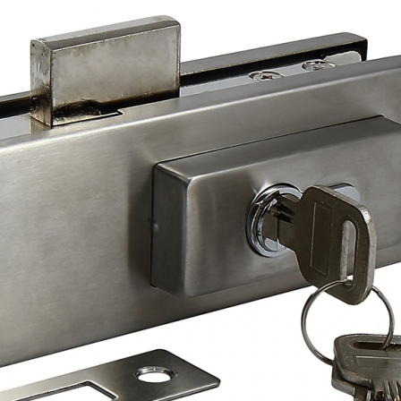
я
Фурнитура для
Фурнитура для
х
душевых
душевых
ограждений
ограждений
(раздвижная
(распашная серия)
серия)