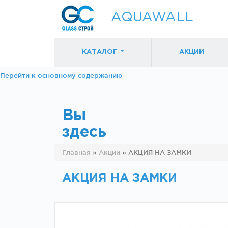
AQUAWALL
КАТАЛОГ
АКЦИИ
Перейти к основному содержанию
Вы
здесь
Фурнитура для
Фурнитура дл
Главная
»
Акции
»
АКЦИЯ НА ЗАМКИ
раздвижных
раздвижных
дверей (закрытые
дверей (откр
механизмы)
механизмы)
АКЦИЯ НА ЗАМКИ