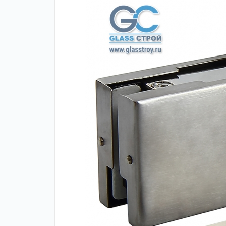
Зажимные
Фурнитура дл
профили
межкомнатны
дверей